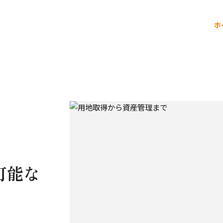
ホ
。
可能な